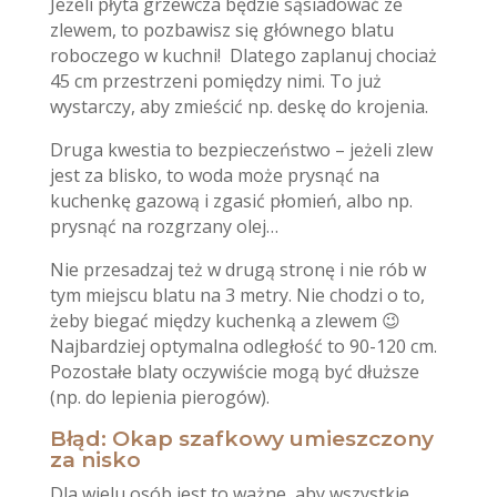
Jeżeli płyta grzewcza będzie sąsiadować ze
zlewem, to pozbawisz się głównego blatu
roboczego w kuchni! Dlatego zaplanuj chociaż
45 cm przestrzeni pomiędzy nimi. To już
wystarczy, aby zmieścić np. deskę do krojenia.
Druga kwestia to bezpieczeństwo – jeżeli zlew
jest za blisko, to woda może prysnąć na
kuchenkę gazową i zgasić płomień, albo np.
prysnąć na rozgrzany olej…
Nie przesadzaj też w drugą stronę i nie rób w
tym miejscu blatu na 3 metry. Nie chodzi o to,
żeby biegać między kuchenką a zlewem 😉
Najbardziej optymalna odległość to 90-120 cm.
Pozostałe blaty oczywiście mogą być dłuższe
(np. do lepienia pierogów).
Błąd: Okap szafkowy umieszczony
za nisko
Dla wielu osób jest to ważne, aby wszystkie