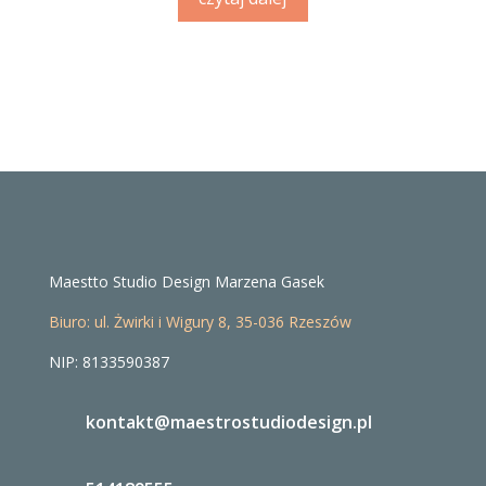
Maestto Studio Design Marzena Gasek
Biuro: ul. Żwirki i Wigury 8, 35-036 Rzeszów
NIP: 8133590387
kontakt@maestrostudiodesign.pl