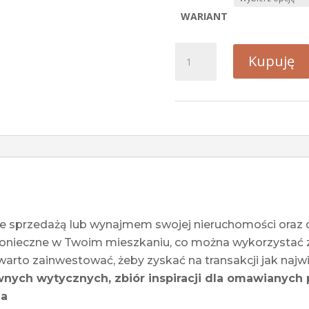
WARIANT
ilość
Kupuję
Home
Staging
nieruchomości
powyżej
60m²
:
Etap
I
 sprzedażą lub wynajmem swojej nieruchomości oraz do
konieczne w Twoim mieszkaniu, co można wykorzystać z
arto zainwestować, żeby zyskać na transakcji jak najwi
ych wytycznych, zbiór inspiracji dla omawianych 
ia