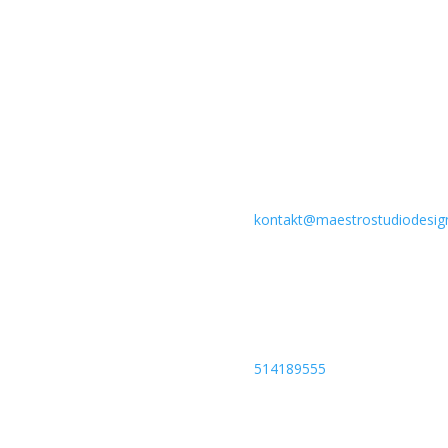
kontakt@maestrostudiodesign
514189555