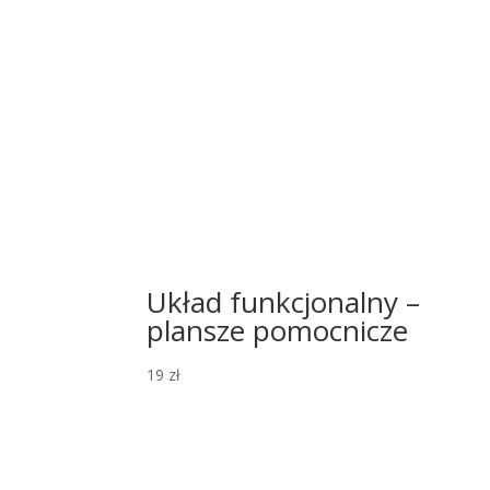
Układ funkcjonalny –
plansze pomocnicze
19
zł